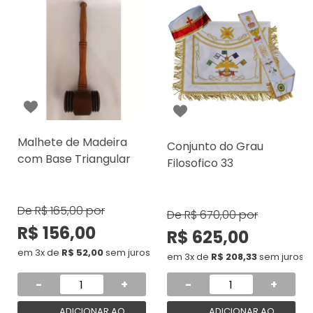
Malhete de Madeira
Conjunto do Grau
com Base Triangular
Filosofico 33
De
R$ 165,00
por
De
R$ 670,00
por
R$ 156,00
R$ 625,00
em 3x de
R$ 52,00
sem juros
em 3x de
R$ 208,33
sem juros
-
+
-
+
ADICIONAR AO
ADICIONAR AO