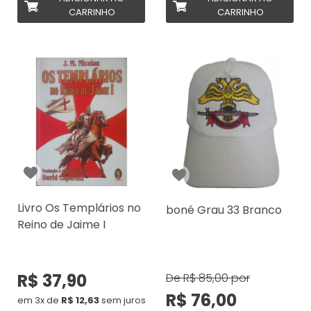
CARRINHO
CARRINHO
Livro Os Templários no
boné Grau 33 Branco
Reino de Jaime I
R$ 37,90
De
R$ 85,00
por
R$ 76,00
em 3x de
R$ 12,63
sem juros