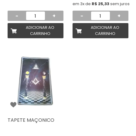
em 3x de
R$ 25,33
sem juros
-
+
-
+
ADICIONAR AO
ADICIONAR AO
CARRINHO
CARRINHO
TAPETE MAÇONICO