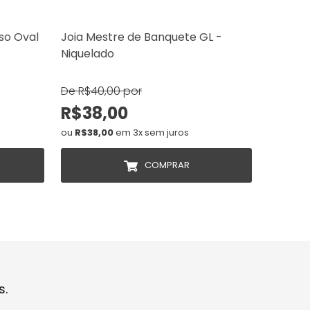
so Oval
Joia Mestre de Banquete GL -
BT 1º E
Niquelado
Compas
De R$40,00 por
De R$35
R$38,00
R$32
ou
R$38,00
em 3x sem juros
ou
R$32,
COMPRAR
s.