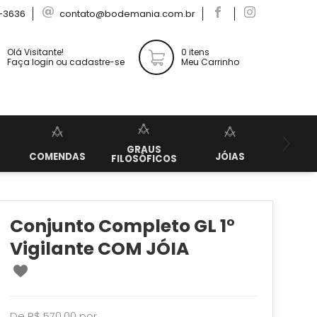
-3636
contato@bodemania.com.br
Olá Visitante!
0 itens
Faça login ou cadastre-se
Meu Carrinho
GRAUS
KIT
COMENDAS
JÓIAS
FILOSÓFICOS
APRE
Conjunto Completo GL 1°
Vigilante COM JÓIA
De R$ 570,00 por