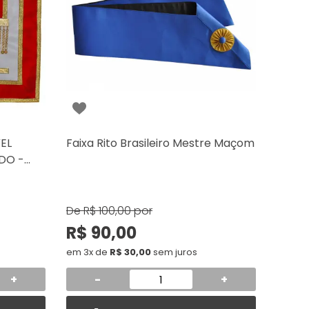
EL
Faixa Rito Brasileiro Mestre Maçom
DO -
De
R$ 100,00
por
R$ 90,00
em 3x de
R$ 30,00
sem juros
+
-
+