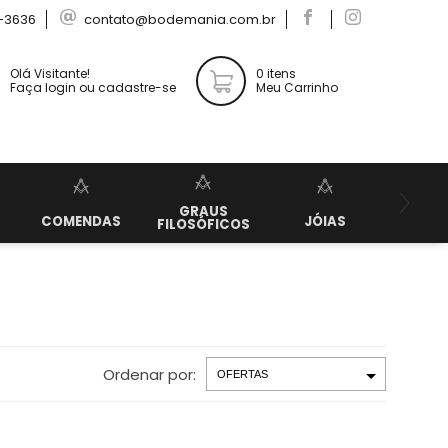
-3636
contato@bodemania.com.br
Olá Visitante!
0 itens
Faça login ou cadastre-se
Meu Carrinho
GRAUS
KIT
COMENDAS
JÓIAS
FILOSÓFICOS
APRE
Ordenar por: