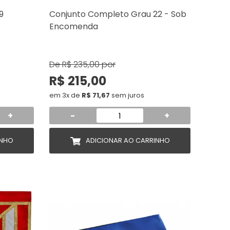
9
Conjunto Completo Grau 22 - Sob
Encomenda
De
R$ 235,00
por
R$ 215,00
em 3x de
R$ 71,67
sem juros
+
-
+
INHO
ADICIONAR AO CARRINHO