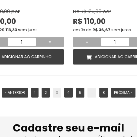
60,00
por
De
R$ 125,00
por
0,00
R$ 110,00
R$ 113,33
sem juros
em 3x de
R$ 36,67
sem juros
+
-
ADICIONAR AO CARRINHO
ADICIONAR AO CARR
« ANTERIOR
1
2
3
4
5
...
8
PRÓXIMA »
Cadastre seu e-mail