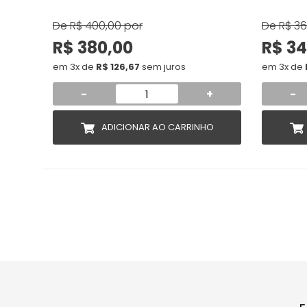
De
R$ 400,00
por
De
R$ 3
R$ 380,00
R$ 34
em 3x de
R$ 126,67
sem juros
em 3x de
-
+
-
ADICIONAR AO CARRINHO