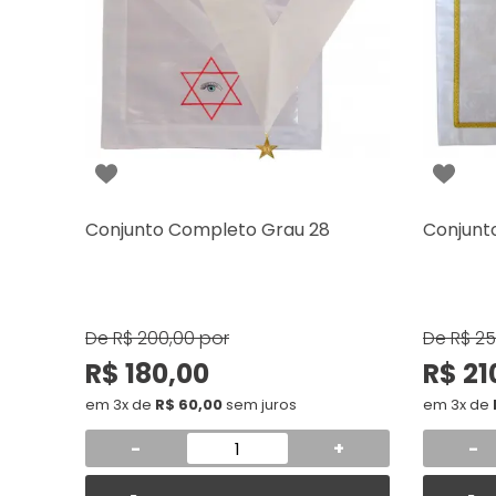
Conjunto Completo Grau 28
Conjunt
De
R$ 200,00
por
De
R$ 2
R$ 180,00
R$ 21
em 3x de
R$ 60,00
sem juros
em 3x de
-
+
-