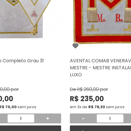
o Completo Grau 31
AVENTAL COMAB VENERAV
MESTRE - MESTRE INSTALA
LUXO
50,00
por
De
R$ 260,00
por
0,00
R$ 235,00
R$ 70,00
sem juros
em 3x de
R$ 78,33
sem juros
+
-