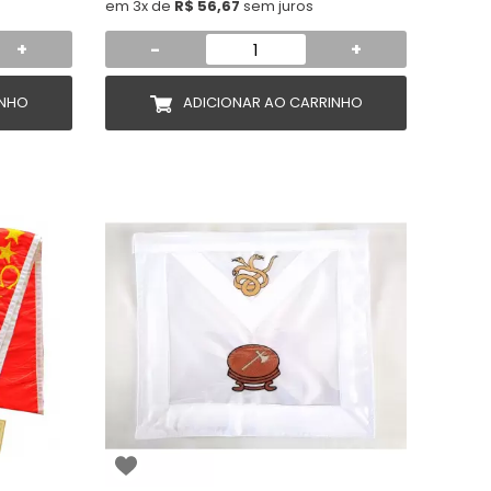
em 3x de
R$ 56,67
sem juros
+
-
+
INHO
ADICIONAR AO CARRINHO