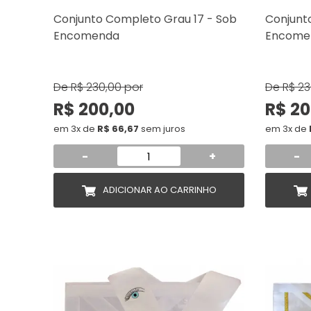
Conjunto Completo Grau 17 - Sob
Conjunt
Encomenda
Encome
De
R$ 230,00
por
De
R$ 23
R$ 200,00
R$ 20
em 3x de
R$ 66,67
sem juros
em 3x de
-
+
-
ADICIONAR AO CARRINHO