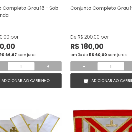
o Completo Grau 18 - Sob
Conjunto Completo Grau 1
nda
0,00
por
De
R$ 200,00
por
0,00
R$ 180,00
R$ 66,67
sem juros
em 3x de
R$ 60,00
sem juros
+
-
ADICIONAR AO CARRINHO
ADICIONAR AO CARR