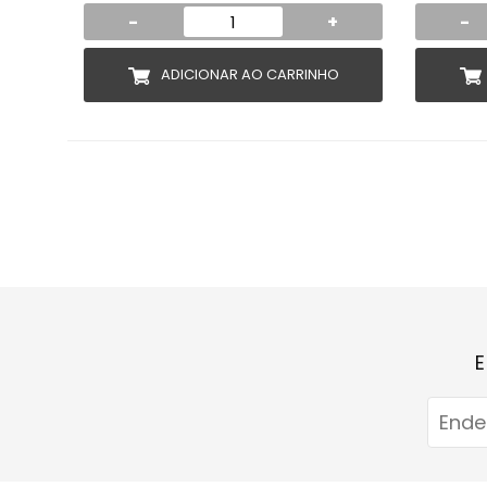
-
+
-
ADICIONAR AO CARRINHO
E