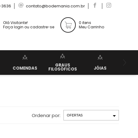
-3636
contato@bodemania.com.br
Olá Visitante!
0 itens
Faça login ou cadastre-se
Meu Carrinho
GRAUS
KIT
COMENDAS
JÓIAS
FILOSÓFICOS
APRE
Ordenar por: