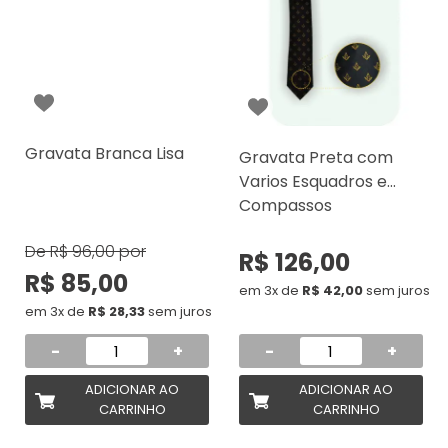
Gravata Branca Lisa
Gravata Preta com
Varios Esquadros e
Compassos
De
R$ 96,00
por
R$ 126,00
R$ 85,00
em 3x de
R$ 42,00
sem juros
em 3x de
R$ 28,33
sem juros
-
+
-
+
ADICIONAR AO
ADICIONAR AO
CARRINHO
CARRINHO